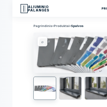
ALIUMINIO
PR
PALANGĖS
Pagrindinis
›
Produktai
›
Spalvos
⌕