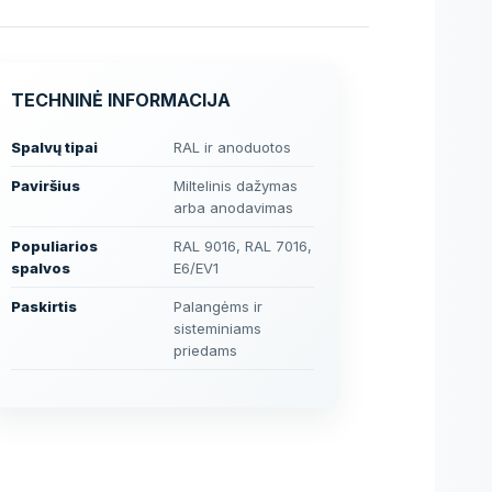
TECHNINĖ INFORMACIJA
Spalvų tipai
RAL ir anoduotos
Paviršius
Miltelinis dažymas
arba anodavimas
Populiarios
RAL 9016, RAL 7016,
spalvos
E6/EV1
Paskirtis
Palangėms ir
sisteminiams
priedams