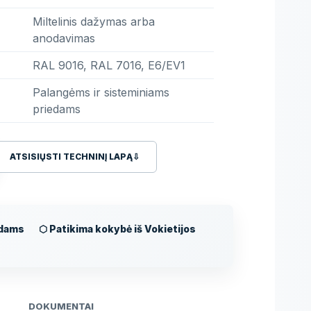
Miltelinis dažymas arba
anodavimas
RAL 9016, RAL 7016, E6/EV1
Palangėms ir sisteminiams
priedams
ATSISIŲSTI TECHNINĮ LAPĄ
⇩
adams
⬡ Patikima kokybė iš Vokietijos
DOKUMENTAI