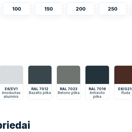
100
150
200
250
E6/EV1
RAL 7012
RAL 7023
RAL 7016
E6/G21
Anoduotas
Bazalto pilka
Betono pilka
Antracito
Ruda
aliuminis
pilka
riedai