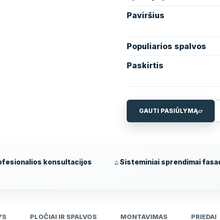
Paviršius
Populiarios spalvos
Paskirtis
GAUTI PASIŪLYMĄ
▱
fesionalios konsultacijos
⌂ Sisteminiai sprendimai fas
YS
PLOČIAI IR SPALVOS
MONTAVIMAS
PRIEDAI