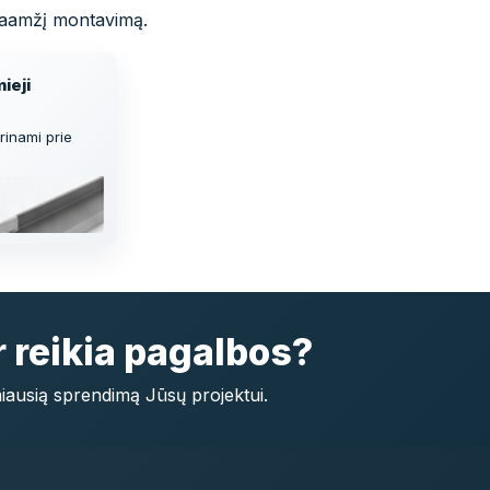
ilgaamžį montavimą.
ieji
rinami prie
r reikia pagalbos?
miausią sprendimą Jūsų projektui.