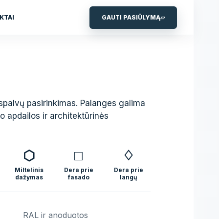
KTAI
GAUTI PASIŪLYMĄ
▱
spalvų pasirinkimas. Palanges galima
do apdailos ir architektūrinės
⬡
□
♢
Miltelinis
Dera prie
Dera prie
dažymas
fasado
langų
RAL ir anoduotos