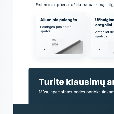
Sisteminiai priedai užtikrina patikimą ir 
Aliuminio palangės
Užbaigiam
antgaliai
Palangės pasirinktai
spalvai.
Antgaliai de
spalvos.
→
→
Turite klausimų a
Mūsų specialistas padės parinkti tinka