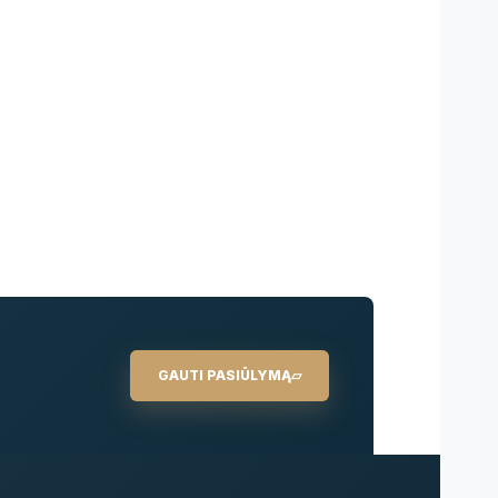
GAUTI PASIŪLYMĄ
▱