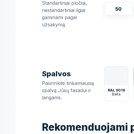
Standartiniai pločiai,
50
nestandartiniai ilgiai
gaminami pagal
užsakymą.
Spalvos
Pasirinkite tinkamiausią
spalvą Jūsų fasadui ir
RAL 9016
Balta
langams.
Rekomenduojami p