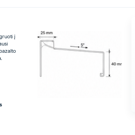
ruoti į
ausi
 bazalto
.
s