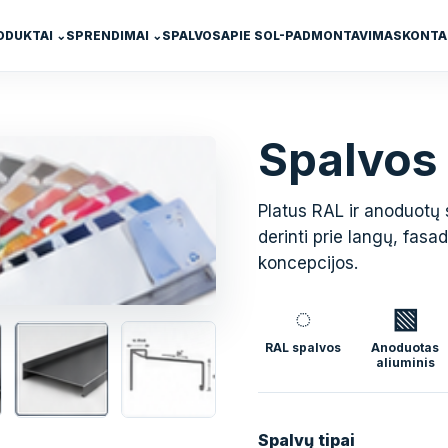
ODUKTAI
⌄
SPRENDIMAI
⌄
SPALVOS
APIE SOL-PAD
MONTAVIMAS
KONTA
Spalvos
Platus RAL ir anoduotų 
derinti prie langų, fasa
koncepcijos.
◌
▧
RAL spalvos
Anoduotas
aliuminis
Spalvų tipai